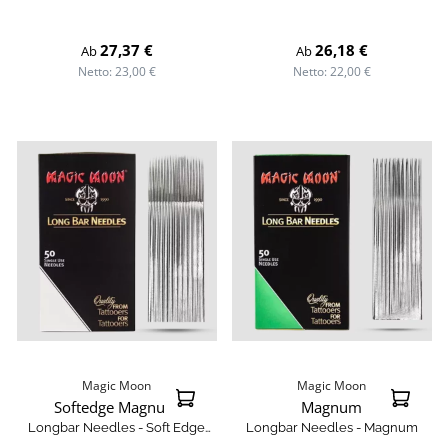
Regulärer Preis:
Regulärer Preis:
27,37 €
26,18 €
Ab
Ab
Netto: 23,00 €
Netto: 22,00 €
Magic Moon
Magic Moon
Softedge Magnum
Magnum
Longbar Needles - Soft Edge
Longbar Needles - Magnum
Magnum