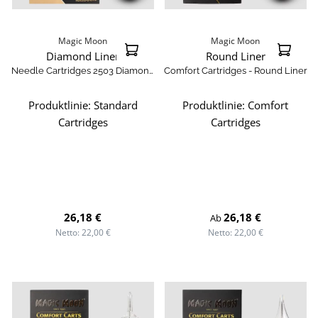
Magic Moon
Magic Moon
Diamond Liner
Round Liner
Needle Cartridges 2503 Diamond
Comfort Cartridges - Round Liner
Liner Long Taper - 20St.
Produktlinie:
Standard
Produktlinie:
Comfort
Cartridges
Cartridges
Regulärer Preis:
Regulärer Preis:
26,18 €
26,18 €
Ab
Netto: 22,00 €
Netto: 22,00 €