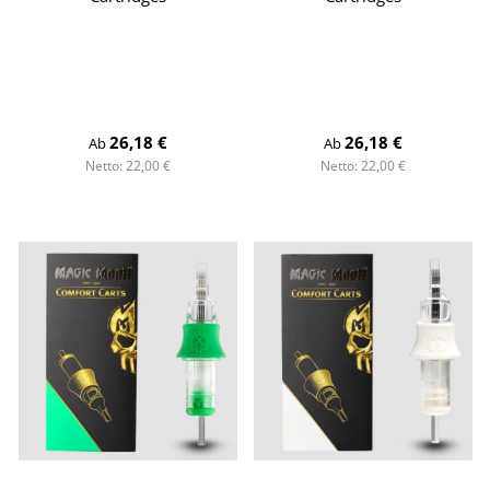
Regulärer Preis:
Regulärer Preis:
26,18 €
26,18 €
Ab
Ab
Netto: 22,00 €
Netto: 22,00 €