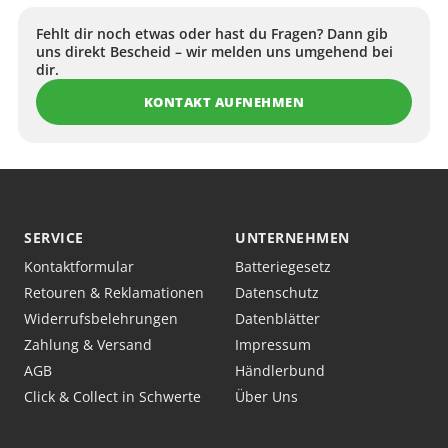
Magnum- und Soft Edge Magnum-Konfigurationen gehören
zu den meistgenutzten Setups für Flächenarbeiten,
Fehlt dir noch etwas oder hast du Fragen? Dann gib
Schattierungen und Colorpacking.
uns direkt Bescheid – wir melden uns umgehend bei
dir.
Viele Tätowierer arbeiten bei größeren Flächen bewusst mit
KONTAKT AUFNEHMEN
breiteren Konfigurationen, damit Tattoo-Farbe
gleichmäßiger eingearbeitet werden kann und weniger
Nacharbeiten entstehen.
Soft Edge Magnums werden häufig genutzt, um weichere
Übergänge aufzubauen und sichtbare Kanten in
SERVICE
UNTERNEHMEN
Schattierungen zu reduzieren.
Kontaktformular
Batteriegesetz
Whip Shader Cartridges
Retouren & Reklamationen
Datenschutz
Whip Shader werden häufig für weichere Schattierungen,
Widerrufsbelehrungen
Datenblätter
bewegtere Übergänge und dynamische Greywash-Arbeiten
Zahlung & Versand
Impressum
genutzt.
AGB
Händlerbund
Click & Collect in Schwerte
Über Uns
Gerade bei Black & Grey oder weich aufgebauten Schatten
helfen unterschiedliche Shader-Konfigurationen, ruhigere