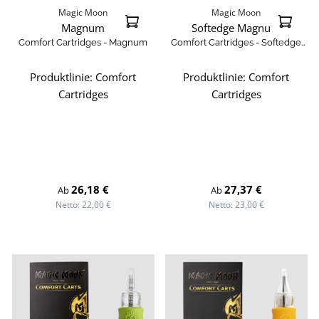
Magic Moon
Magic Moon
Magnum
Softedge Magnum
Comfort Cartridges - Magnum
Comfort Cartridges - Softedge
Magnum
Produktlinie:
Comfort
Produktlinie:
Comfort
Cartridges
Cartridges
Regulärer Preis:
Regulärer Preis:
26,18 €
27,37 €
Ab
Ab
Netto: 22,00 €
Netto: 23,00 €