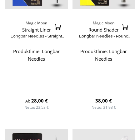
Magic Moon
Magic Moon
Straight Liner
Round Shader
Longbar Needles - Straight
Longbar Needles - Round
Round Liner
Shader
Produktlinie:
Longbar
Produktlinie:
Longbar
Needles
Needles
Regulärer Preis:
Regulärer Preis:
28,00 €
38,00 €
Ab
Netto: 23,53 €
Netto: 31,93 €