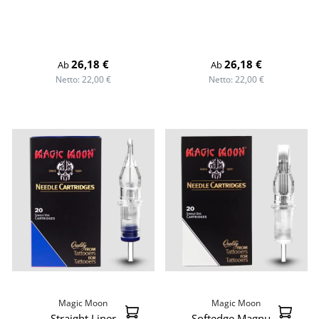
Regulärer Preis:
Regulärer Preis:
26,18 €
26,18 €
Ab
Ab
Netto: 22,00 €
Netto: 22,00 €
Magic Moon
Magic Moon
Straight Liner
Softedge Magnum