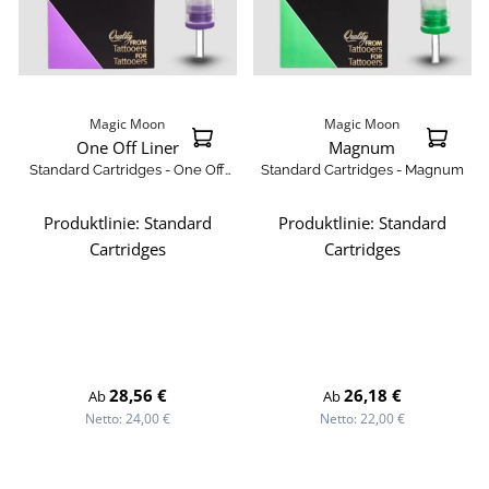
Magic Moon
Magic Moon
One Off Liner
Magnum
Standard Cartridges - One Off
Standard Cartridges - Magnum
Liner
Produktlinie:
Standard
Produktlinie:
Standard
Cartridges
Cartridges
Regulärer Preis:
Regulärer Preis:
28,56 €
26,18 €
Ab
Ab
Netto: 24,00 €
Netto: 22,00 €