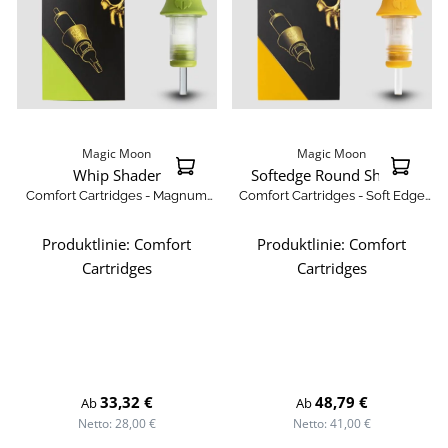
Magic Moon
Magic Moon
Whip Shader
Softedge Round Shader
Comfort Cartridges - Magnum
Comfort Cartridges - Soft Edge
Whip Shader
Round Shader
Produktlinie:
Comfort
Produktlinie:
Comfort
Cartridges
Cartridges
Regulärer Preis:
Regulärer Preis:
33,32 €
48,79 €
Ab
Ab
Netto: 28,00 €
Netto: 41,00 €