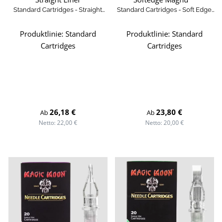
Standard Cartridges - Straight
Standard Cartridges - Soft Edge
Round Liner
Magnum
Produktlinie:
Standard
Produktlinie:
Standard
Cartridges
Cartridges
Regulärer Preis:
Regulärer Preis:
26,18 €
23,80 €
Ab
Ab
Netto: 22,00 €
Netto: 20,00 €