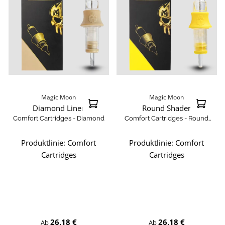
Magic Moon
Magic Moon
Diamond Liner
Round Shader
Comfort Cartridges - Diamond
Comfort Cartridges - Round
Shader
Produktlinie:
Comfort
Produktlinie:
Comfort
Cartridges
Cartridges
Regulärer Preis:
Regulärer Preis:
26,18 €
26,18 €
Ab
Ab