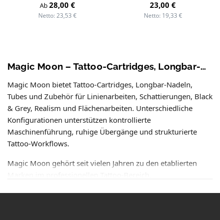
Regulärer Preis:
Regulärer Preis:
28,00 €
23,00 €
Ab
Netto: 23,53 €
Netto: 19,33 €
Magic Moon – Tattoo-Cartridges, Longbar-Nadeln & Zubehör für professionelle Tattoo-Arbeiten
Magic Moon bietet Tattoo-Cartridges, Longbar-Nadeln,
Tubes und Zubehör für Linienarbeiten, Schattierungen, Black
& Grey, Realism und Flächenarbeiten. Unterschiedliche
Konfigurationen unterstützen kontrollierte
Maschinenführung, ruhige Übergänge und strukturierte
Tattoo-Workflows.
Magic Moon gehört seit vielen Jahren zu den etablierten
Marken im professionellen Tattoo-Bereich.
Viele Tätowierer arbeiten mit Magic Moon, weil sich die
Cartridge-Systeme, Longbar-Nadeln und klassischen Setups
kontrolliert und konstant verarbeiten lassen — von feinen