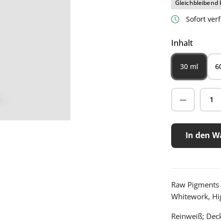
Gleichbleibend 
Sofort verf
auswäh
Inhalt
30 ml
6
In den W
Raw Pigments E
Whitework, Hi
Reinweiß; Deck