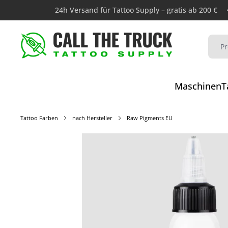
24h Versand für Tattoo Supply – gratis ab 200 €
Maschinen
T
Tattoo Farben
nach Hersteller
Raw Pigments EU
Bildergalerie überspringen