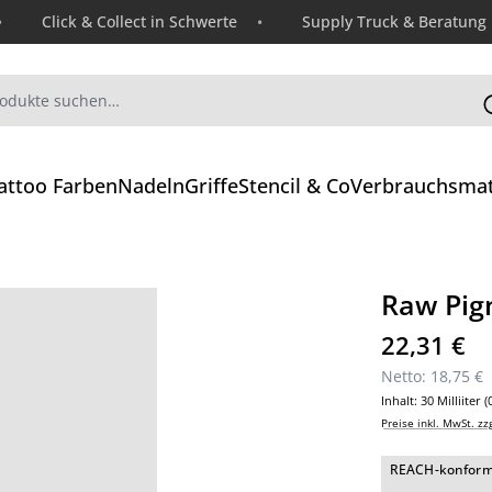
Click & Collect in Schwerte
Supply Truck & Beratung
attoo Farben
Nadeln
Griffe
Stencil & Co
Verbrauchsmat
Raw Pig
Regulärer Preis
22,31 €
Netto: 18,75 €
Inhalt:
30 Milliiter
(
Preise inkl. MwSt. zz
REACH-konfor