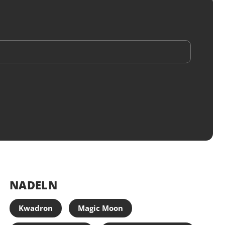
alten
e wie Whiteout können je nach Hauttyp nach der
s an Leuchtkraft verlieren, weshalb eine Auffrischsitzung
diger Abheilung häufig empfohlen wird. Konsequente
Sonnenschutz unterstützen den langfristigen Erhalt der
nung.
 & Hygiene
EU Farben sind REACH-konform zertifiziert, vegan und
n Tieren getestet. Die Pigmente sind acrylfrei und
 hergestellt in den USA unter strengen Qualitätsstandards.
Tattoofarben gilt: sterile Arbeitsumgebung, Einmalnadeln
te Hautvorbereitung sind Voraussetzung für ein sicheres
ionen
NADELN
Pigments EU / Raw! Platinum Series
Kwadron
Magic Moon
eout