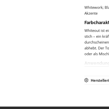
Whitework; Bla
Akzente
Farbcharak
Whiteout ist e
stich – ein krä
durchscheinen
abhebt. Der To
oder als Misch
Anwendung 
Whiteout eigne
Highlights in 
Herstelle
Abtönen andere
auf dunklerer 
Deckung empfie
Lagen.