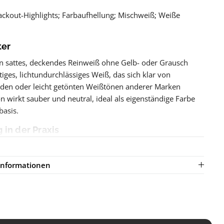
ckout-Highlights; Farbaufhellung; Mischweiß; Weiße
ter
in sattes, deckendes Reinweiß ohne Gelb- oder Grausch
ftiges, lichtundurchlässiges Weiß, das sich klar von
den oder leicht getönten Weißtönen anderer Marken
n wirkt sauber und neutral, ideal als eigenständige Farbe
basis.
in der Praxis
t sich hervorragend für Whitework-Tattoos, helle
Blackout- und Farbarbeiten sowie zum Aufhellen und
rinformationen
r Pigmente. Durch die hohe Deckkraft lassen sich auch
Haut sichtbare, klare Weißakzente setzen. Für gleichmäßige
hlt sich eine sorgfältige Schichtung in mehreren dünnen