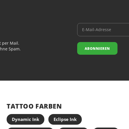
Abheilverh
Weiße Pigment
Abheilung etwa
nach vollstän
Nachsorge und 
reinen Weißtö
 per Mail.
Sicherheit
ABONNIEREN
 ohne Spam.
Raw Pigments 
werden nicht a
pulverbasiert,
Wie bei allen 
und fachgerech
Stechergebnis.
Spezifikat
TATTOO FARBEN
Marke: Raw 
Dynamic Ink
Eclipse Ink
Farbe: Whit