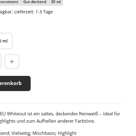
konsistent
Gut deckend
30 ml
ügbar, Lieferzeit: 1-3 Tage
len
0 ml
arenkorb
U Whiteout ist ein sattes, deckendes Reinweiß – ideal für
ghlights und zum Aufhellen anderer Farbtöne.
end; Vielseitig; Mischbasis; Highlight