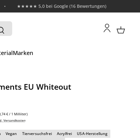
★★★★★ 5,0 bei Google (16 Bewertungen)
erial
Marken
ments EU Whiteout
:
0,74 € / 1 Milliiter)
gl. Versandkosten
m
Vegan
Tierversuchsfrei
Acrylfrei
USA-Herstellung