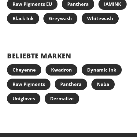
Inhalt: 30 m
Raw Pigments EU
Panthera
IAMINK
Basis: Pulve
Black Ink
Greywash
Whitewash
Herkunft: H
Eigenschaft
Eigenschaf
Sattes Rein
BELIEBTE MARKEN
Hohe Deckk
Neutral ohn
Cheyenne
Kwadron
Dynamic Ink
Ideal als Mi
Raw Pigments
Panthera
Neba
Warum Arti
Unigloves
Dermalize
Für Whitewo
Für Highligh
Zum Mische
Wegen der 