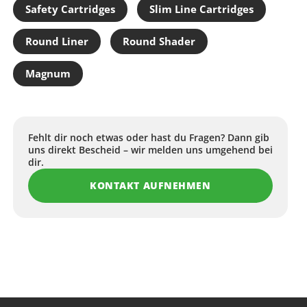
l Flasche
Safety Cartridges
Slim Line Cartridges
rbasiert, acrylfrei
Round Liner
Round Shader
ergestellt in den USA
en: Vegan, REACH-konform, tierversuchsfrei
Magnum
ten
weiß
raft
Fehlt dir noch etwas oder hast du Fragen? Dann gib
uns direkt Bescheid – wir melden uns umgehend bei
e Gelbstich
dir.
schbasis
KONTAKT AUFNEHMEN
sts Raw Pigments EU Whiteout nutzen
rk-Tattoos
ts in Blackout-Arbeiten
n und Aufhellen anderer Farben
hohen Deckkraft